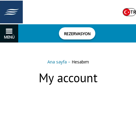
TR
REZERVASYON
MENÜ
Ana sayfa
–
Hesabım
My account