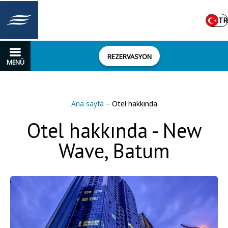
TR
REZERVASYON
MENÜ
Ana sayfa
–
Otel hakkında
Otel hakkında - New
Wave, Batum