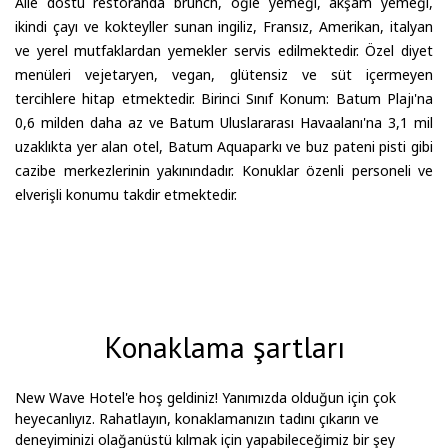
Aile dostu restoranda brunch, öğle yemeği, akşam yemeği,
ikindi çayı ve kokteyller sunan ingiliz, Fransız, Amerikan, italyan
ve yerel mutfaklardan yemekler servis edilmektedir. Özel diyet
menüleri vejetaryen, vegan, glütensiz ve süt içermeyen
tercihlere hitap etmektedir. Birinci Sınıf Konum: Batum Plajı'na
0,6 milden daha az ve Batum Uluslararası Havaalanı'na 3,1 mil
uzaklıkta yer alan otel, Batum Aquaparkı ve buz pateni pisti gibi
cazibe merkezlerinin yakınındadır. Konuklar özenli personeli ve
elverişli konumu takdir etmektedir.
Konaklama şartları
New Wave Hotel'e hoş geldiniz! Yanımızda olduğun için çok
heyecanlıyız. Rahatlayın, konaklamanızın tadını çıkarın ve
deneyiminizi olağanüstü kılmak için yapabileceğimiz bir şey