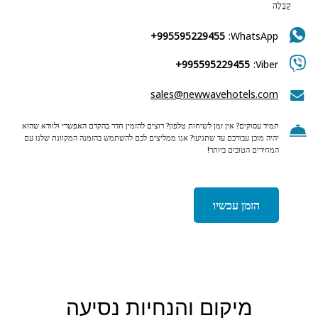
קַבָּלָה
+995595229455
WhatsApp:
+995595229455
Viber:
sales@newwavehotels.com
תמיד עסוקים? אין זמן לשיחות טלפון? רוצים להזמין חדר בהקדם האפשרי ולוודא שהוא
יהיה מוכן עבורכם עד שתגיעו? אנו ממליצים לכם להשתמש בהזמנה המקוונת שלנו עם
המחירים הטובים ביותר!
הזמן עכשיו
מיקום והנחיות נסיעה